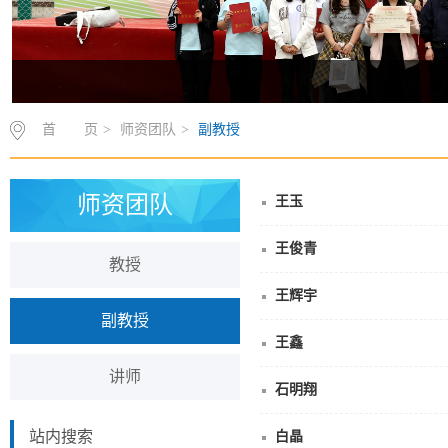
首 页
>
师资团队
>
副教授
师资团队
王玉
王俊青
教授
王辉宇
副教授
王鑫
讲师
石明翔
站内搜索
白晶