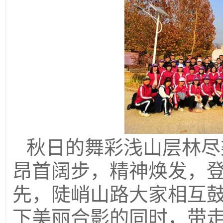
秋日的舞彩浅山层林尽
昂首阔步，精神焕发，
先，陡峭山路大家相互
下美丽合影的同时，带