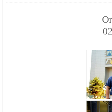
On
——0