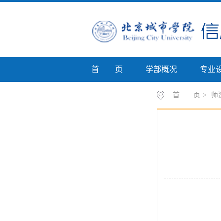
首 页
学部概况
专业
专业介绍
首 页
>
师