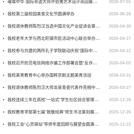
璀璨中华·国际非遗大师许伯夷艺术设计巡回展走进我校
2026-07-01
我校第三届校园美食文化节圆满举办
2026-06-26
我校退休教师陈烈汉当选中国文化产业促进会第四届会员大会副会长
2026-04-30
我校老年大学与西北旺镇市民活动中心联合举办4·23世界读书日公益诵读活动
2026-04-27
我校参与共建的两所孔子学院联动庆祝“国际中文日”
2026-04-22
我校召开防范电信网络诈骗工作部署会暨“反诈同心·创意同行”反诈短视频大赛颁奖典礼
2026-04-02
我校美育教育中心举办国粹京剧主题美育活动
2026-03-31
我校退休教师陈烈汉大师龙泉青瓷代表作亮相中国美术馆大展
2026-03-27
我校连续三年在高校“一站式”学生社区综合管理模式建设评级中获评A级
2025-12-26
我校教育学部第七届“致敬经典”师生书法篆刻展在顺义区文化馆开幕
2025-12-26
我校工会“心灵驿站”导师年度回顾与展望会圆满举行
2025-12-22