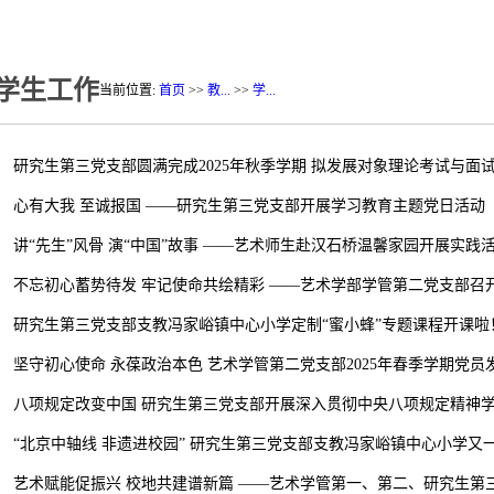
学生工作
当前位置:
首页
>>
教...
>>
学...
研究生第三党支部圆满完成2025年秋季学期 拟发展对象理论考试与面
心有大我 至诚报国 ——研究生第三党支部开展学习教育主题党日活动
讲“先生”风骨 演“中国”故事 ——艺术师生赴汉石桥温馨家园开展实践
不忘初心蓄势待发 牢记使命共绘精彩 ——艺术学部学管第二党支部召开20
研究生第三党支部支教冯家峪镇中心小学定制“蜜小蜂”专题课程开课啦
坚守初心使命 永葆政治本色 艺术学管第二党支部2025年春季学期党员
八项规定改变中国 研究生第三党支部开展深入贯彻中央八项规定精神学习
“北京中轴线 非遗进校园” 研究生第三党支部支教冯家峪镇中心小学又一专
艺术赋能促振兴 校地共建谱新篇 ——艺术学管第一、第二、研究生第三党