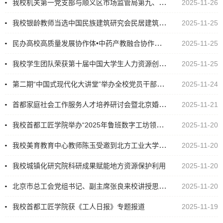
我校机关第一党支部与顺义区市场监管局第九、十党支部共建开展“送法律进校园”
2025-11-26
我校银龄教师当选中国民族建筑研究会民居建筑专业委员会副秘书长
2025-11-25
民办高校高质量发展协作体•中药产教融合协作平台在我校成立
2025-11-25
我校学生团队荣获第十届中国大学生人力资源创新实践大赛（HRU）总决赛团体一等奖
2025-11-25
第二期“中国式现代化大讲堂”举办全校党员干部师生学习二十届四中全会精神
2025-11-24
首都家庭社会工作服务人才培养研讨会暨北京婚姻家庭建设协会家庭社会工作服务专委会成立仪式在我校顺利举行
2025-11-21
我校首都工匠学院举办“2025年鲁班数字工坊领军人才培训班”
2025-11-20
我校美育教育中心教师陈玉受邀到北方工业大学开展学术讲座
2025-11-20
我校城镇化研究院科研成果赋能地方资源保护利用
2025-11-20
北京市总工会党组书记、副主席张良来校讲授思政课并召开座谈会
2025-11-20
我校首都工匠学院获《工人日报》专题报道
2025-11-19