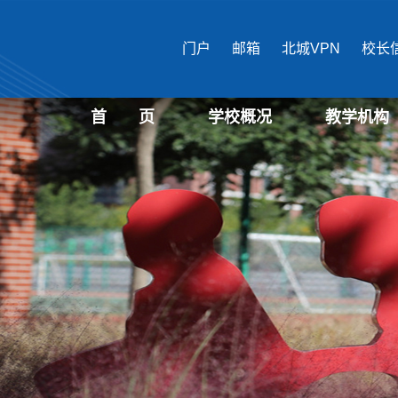
门户
邮箱
北城VPN
校长
首 页
学校概况
教学机构
学校介绍
现任领导
机构设置
国际文化与传播
马克思主义学
公共管理学部
经济管理学部
艺术设计学部
生物医药学部
城市建设学部
教育培训中心
文化遗产学部
表演学部
信息学部
教育学部