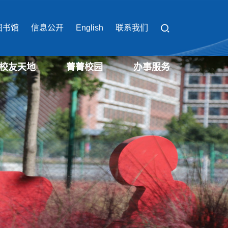
图书馆
信息公开
English
联系我们
校友天地
菁菁校园
办事服务
校园办事流程
校园缴费平台
校园服务