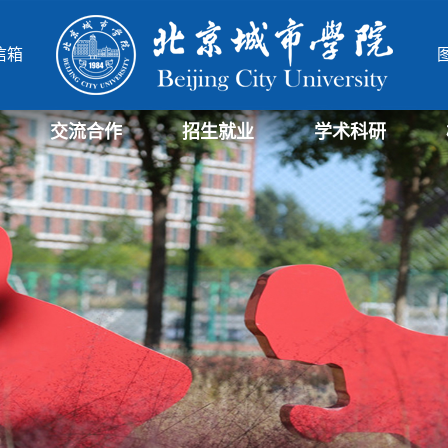
信箱
交流合作
招生就业
学术科研
学部
院
北城-华威项目管理硕士
北城-中德合作办学项目
研究生招生信息
招生信息
就业信息
科研与社会服务处
科研机构
北城学报