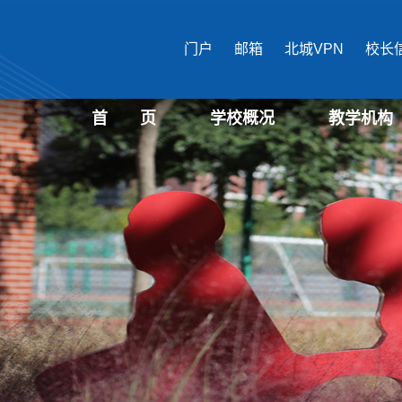
门户
邮箱
北城VPN
校长
首 页
学校概况
教学机构
学校介绍
现任领导
机构设置
国际文化与传播
马克思主义学
公共管理学部
经济管理学部
艺术设计学部
生物医药学部
城市建设学部
教育培训中心
文化遗产学部
表演学部
信息学部
教育学部