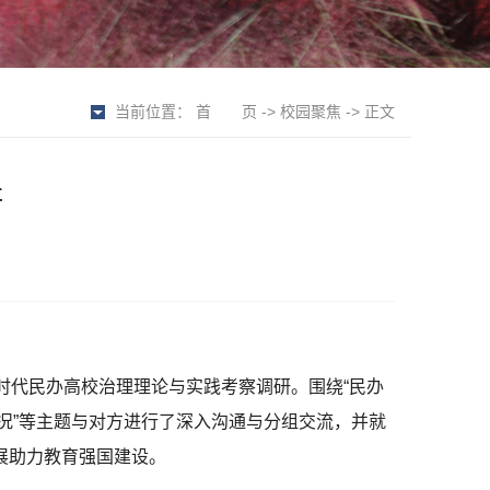
当前位置：
首 页
->
校园聚焦
-> 正文
研
时代民办高校治理理论与实践考察调研。围绕“民办
情况”等主题与对方进行了深入沟通与分组交流，并就
展助力教育强国建设。