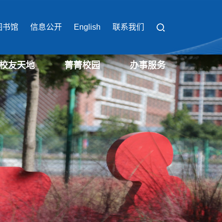
图书馆
信息公开
English
联系我们
校友天地
菁菁校园
办事服务
校园办事流程
校园缴费平台
校园服务