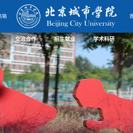
信箱
交流合作
招生就业
学术科研
学部
院
北城-华威项目管理硕士
北城-中德合作办学项目
研究生招生信息
招生信息
就业信息
科研与社会服务处
科研机构
北城学报