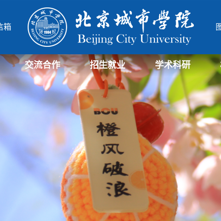
信箱
交流合作
招生就业
学术科研
学部
院
北城-华威项目管理硕士
北城-中德合作办学项目
研究生招生信息
招生信息
就业信息
科研与社会服务处
科研机构
北城学报