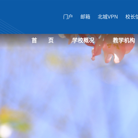
门户
邮箱
北城VPN
校长
首 页
学校概况
教学机构
学校介绍
现任领导
机构设置
国际文化与传播
马克思主义学
公共管理学部
经济管理学部
艺术设计学部
生物医药学部
城市建设学部
教育培训中心
文化遗产学部
表演学部
信息学部
教育学部