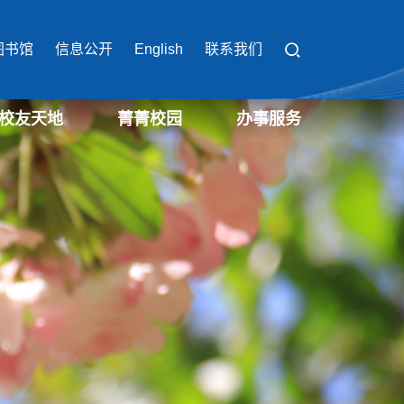
图书馆
信息公开
English
联系我们
校友天地
菁菁校园
办事服务
校园办事流程
校园缴费平台
校园服务