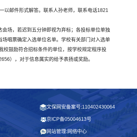
后统一以邮件形式解答。联系人孙老师，联系电话1821
达会场，若迟到五分钟即视为弃标；各投标单位单独
当场唱票确定入选单位名单。学校有关部门对入选单
我校鼓励符合招标条件的单位，按学校规定程序投
2656），对于信息属实的给予表扬或奖励。
文保网安备案号:110402430064
京ICP备05004613号
网站管理:网络中心