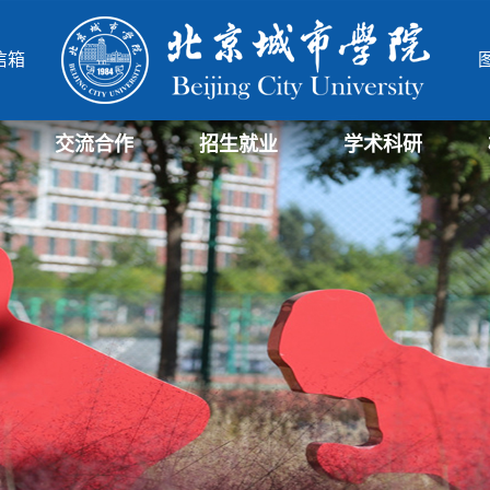
信箱
交流合作
招生就业
学术科研
学部
院
北城-华威项目管理硕士
北城-中德合作办学项目
研究生招生信息
招生信息
就业信息
科研与社会服务处
科研机构
北城学报