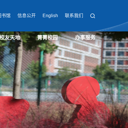
图书馆
信息公开
English
联系我们
校友天地
菁菁校园
办事服务
校园办事流程
校园缴费平台
校园服务