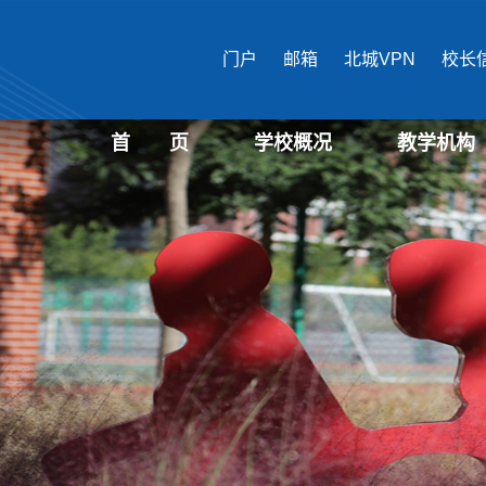
门户
邮箱
北城VPN
校长
首 页
学校概况
教学机构
学校介绍
现任领导
机构设置
国际文化与传播
马克思主义学
公共管理学部
经济管理学部
艺术设计学部
生物医药学部
城市建设学部
教育培训中心
文化遗产学部
表演学部
信息学部
教育学部