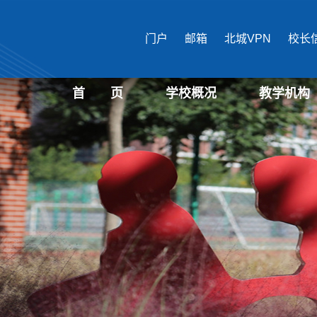
门户
邮箱
北城VPN
校长
首 页
学校概况
教学机构
学校介绍
现任领导
机构设置
国际文化与传播
马克思主义学
公共管理学部
经济管理学部
艺术设计学部
生物医药学部
城市建设学部
教育培训中心
文化遗产学部
表演学部
信息学部
教育学部