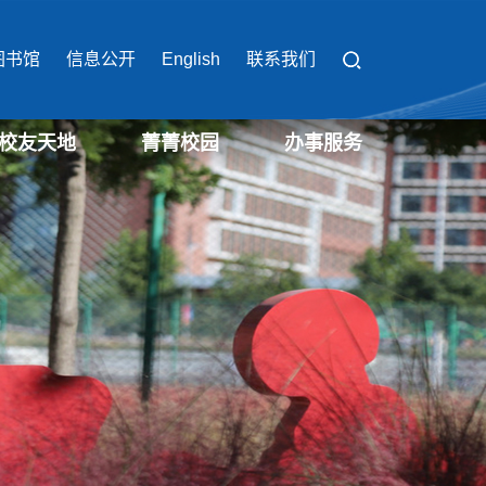
图书馆
信息公开
English
联系我们
校友天地
菁菁校园
办事服务
校园办事流程
校园缴费平台
校园服务