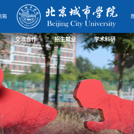
信箱
交流合作
招生就业
学术科研
学部
院
北城-华威项目管理硕士
北城-中德合作办学项目
研究生招生信息
招生信息
就业信息
科研与社会服务处
科研机构
北城学报