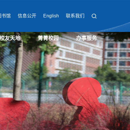
图书馆
信息公开
English
联系我们
校友天地
菁菁校园
办事服务
校园办事流程
校园缴费平台
校园服务