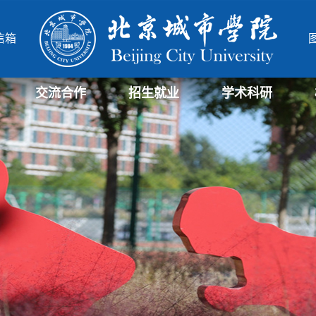
信箱
交流合作
招生就业
学术科研
学部
院
北城-华威项目管理硕士
北城-中德合作办学项目
研究生招生信息
招生信息
就业信息
科研与社会服务处
科研机构
北城学报