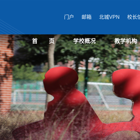
门户
邮箱
北城VPN
校长
首 页
学校概况
教学机构
学校介绍
现任领导
机构设置
国际文化与传播
马克思主义学
公共管理学部
经济管理学部
艺术设计学部
生物医药学部
城市建设学部
教育培训中心
文化遗产学部
表演学部
信息学部
教育学部