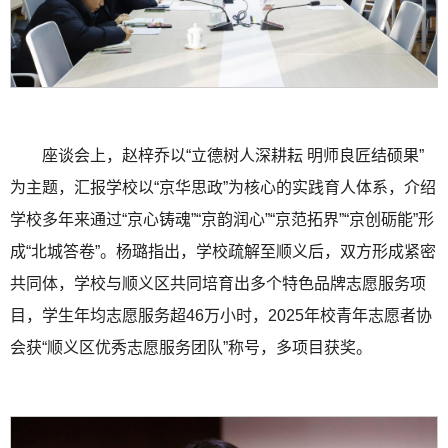
座谈会上，赵梓乔以“立德树人深耕耘 明师良匠结硕果”
为主题，汇报学校以“京华思政”为核心的实践育人体系，介绍
学校多年来通过“京心铸魂”“京韵润心”“京范拓界”“京创砺能”形
成“北城答卷”。杨璐指出，学校疏解至顺义后，双方形成紧密
共同体，学校与顺义区共同培育出多个特色品牌志愿服务项
目，学生年均志愿服务超46万小时，2025年校青年志愿者协
会获“顺义区优秀志愿服务团队”称号，多项目获奖。