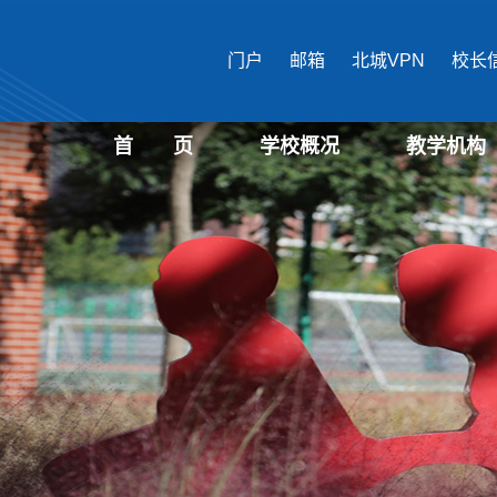
门户
邮箱
北城VPN
校长
首 页
学校概况
教学机构
学校介绍
现任领导
机构设置
国际文化与传播
马克思主义学
公共管理学部
经济管理学部
艺术设计学部
生物医药学部
城市建设学部
教育培训中心
文化遗产学部
表演学部
信息学部
教育学部