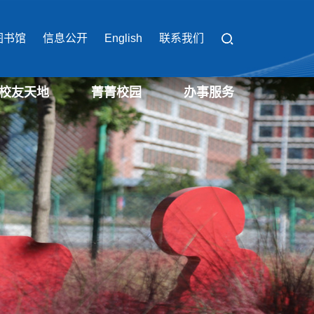
图书馆
信息公开
English
联系我们
校友天地
菁菁校园
办事服务
校园办事流程
校园缴费平台
校园服务