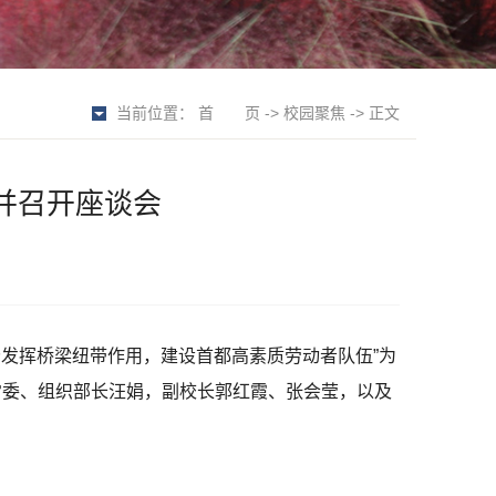
当前位置：
首 页
->
校园聚焦
-> 正文
并召开座谈会
分发挥桥梁纽带作用，建设首都高素质劳动者队伍”为
常委、组织部长汪娟，副校长郭红霞、张会莹，以及