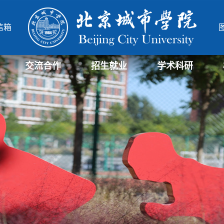
信箱
交流合作
招生就业
学术科研
学部
院
北城-华威项目管理硕士
北城-中德合作办学项目
研究生招生信息
招生信息
就业信息
科研与社会服务处
科研机构
北城学报