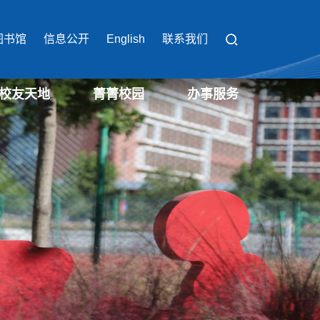
图书馆
信息公开
English
联系我们
校友天地
菁菁校园
办事服务
校园办事流程
校园缴费平台
校园服务