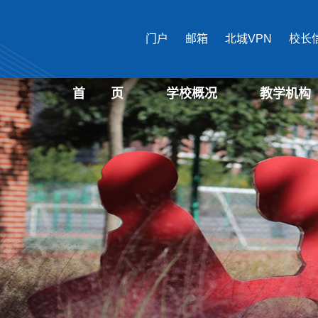
门户
邮箱
北城VPN
校长
首 页
学校概况
教学机构
学校介绍
现任领导
机构设置
国际文化与传播
马克思主义学
公共管理学部
经济管理学部
艺术设计学部
生物医药学部
城市建设学部
教育培训中心
文化遗产学部
表演学部
信息学部
教育学部