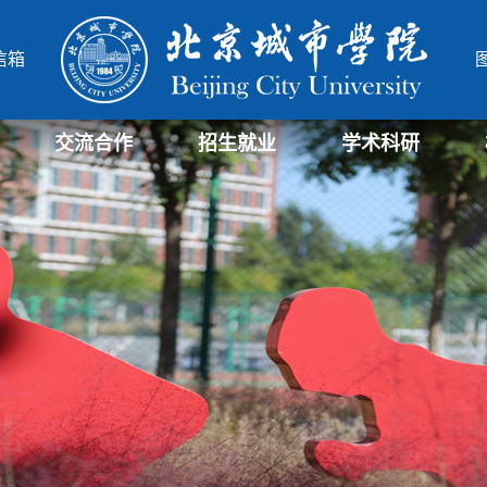
信箱
交流合作
招生就业
学术科研
学部
院
北城-华威项目管理硕士
北城-中德合作办学项目
研究生招生信息
招生信息
就业信息
科研与社会服务处
科研机构
北城学报