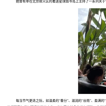
她曾有幸在北京顺义区的着迷星球图书岛上主持了一系列关于
每当节气更迭之际，如温柔的“春分”、滋润的“谷雨”、盈满