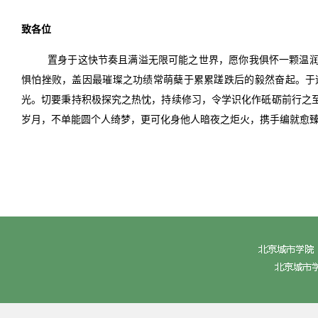
致各位
置身于这快节奏且满溢无限可能之世界，愿你我俱怀一颗温
惧怕挫败，盖因最璀璨之功绩常萌蘖于累累蹉跌后的毅然奋起。于
光。切要秉持积极探究之热忱，持续修习，令学识化作砥砺前行之
岁月，不单能圆个人绮梦，更可化身他人暗夜之炬火，携手编就愈